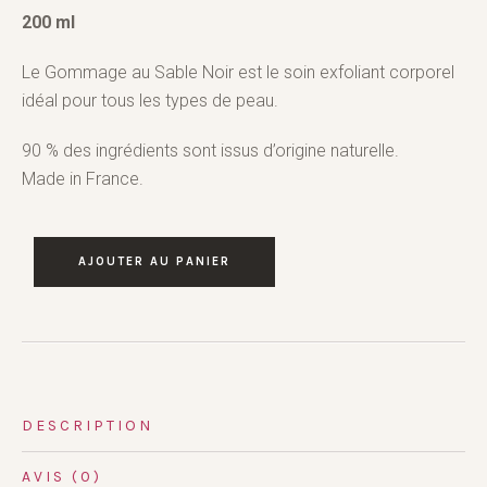
200 ml
Le Gommage au Sable Noir est le soin exfoliant corporel
idéal pour tous les types de peau.
90 % des ingrédients sont issus d’origine naturelle.
Made in France.
AJOUTER AU PANIER
DESCRIPTION
AVIS (0)